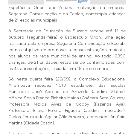
Espetáculo Orion, que é uma realização da empresa
Sagarana Comunicação e da Ecolab, contempla crianças
de 21 escolas municipais
A Secretaria de Educação de Suzano recebe até 1° de
outubro (segunda-feira) o Espetáculo Orion, uma ação
realizada pela empresa Sagarana Comunicação e Ecolab,
com o objetivo de promover a conscientização ambiental
nos alunos da rede municipal de ensino. Ao todo, 6.950
crianças, de 21 unidades, estão sendo contempladas com
as 44 apresentações, iniciadas em 18 de setembro.
Só nesta quarta-feira (26/09), o Complexo Educacional
Mirambava recebeu 1.013 estudantes, das Escolas
Municipais José Adelino de Azevedo (Jardim Vitória),
Mônica Sonia Franco Pinheiro Maida (Chácara Sete Cruzes),
Professora Nizilda Alvez de Godoy (Fazenda Aya),
Professora Eliana Pereira Figueira (Jardim Imperador),
Carlos Ferreira de Aguiar (Vila Amorim) e Vereador Antônio
Martins (Cidade Edson).
Na ocasião, os alunos foram divididos em quatro