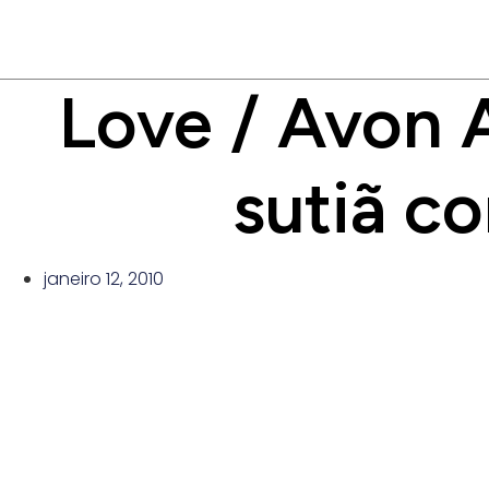
Ir
para
o
conteúdo
Love / Avon 
sutiã c
janeiro 12, 2010