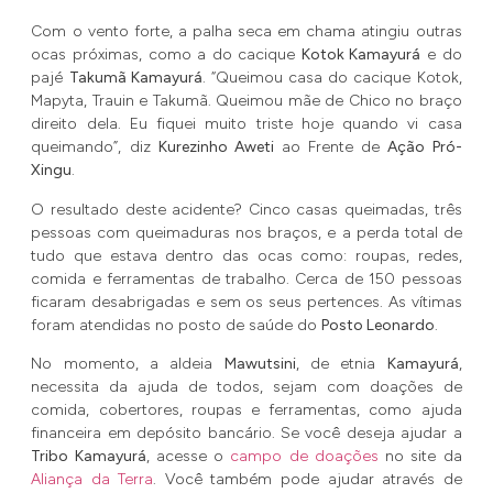
Com o vento forte, a palha seca em chama atingiu outras
ocas próximas, como a do cacique
Kotok Kamayurá
e do
pajé
Takumã Kamayurá
. “Queimou casa do cacique Kotok,
Mapyta, Trauin e Takumã. Queimou mãe de Chico no braço
direito dela. Eu fiquei muito triste hoje quando vi casa
queimando”, diz
Kurezinho Aweti
ao Frente de
Ação Pró-
Xingu
.
O resultado deste acidente? Cinco casas queimadas, três
pessoas com queimaduras nos braços, e a perda total de
tudo que estava dentro das ocas como: roupas, redes,
comida e ferramentas de trabalho. Cerca de 150 pessoas
ficaram desabrigadas e sem os seus pertences. As vítimas
foram atendidas no posto de saúde do
Posto Leonardo
.
No momento, a aldeia
Mawutsini
, de etnia
Kamayurá
,
necessita da ajuda de todos, sejam com doações de
comida, cobertores, roupas e ferramentas, como ajuda
financeira em depósito bancário. Se você deseja ajudar a
Tribo Kamayurá
, acesse o
campo de doações
no site da
Aliança da Terra
. Você também pode ajudar através de