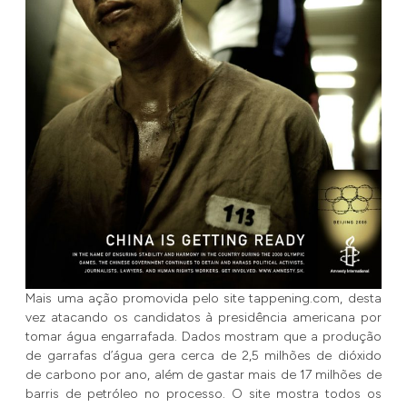
Mais uma ação promovida pelo site tappening.com, desta
vez atacando os candidatos à presidência americana por
tomar água engarrafada. Dados mostram que a produção
de garrafas d’água gera cerca de 2,5 milhões de dióxido
de carbono por ano, além de gastar mais de 17 milhões de
barris de petróleo no processo. O site mostra todos os