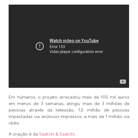
Em números, o projeto arrecadou mais de 105 mil euros
em menos de 3 semanas; atingiu mais de 3 milhões de
pessoas através da televisão; 1,5 milhão de pessoas
impactadas via anúncios impressos; e mais de 1 milhão via
rádio.
A criação é da
Saatchi & Saatchi
.