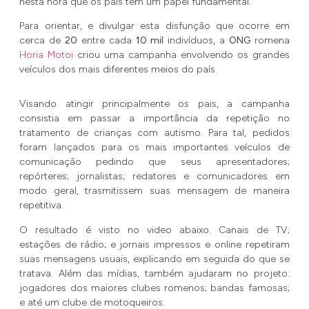
nesta hora que os pais têm um papel fundamental.
Para orientar, e divulgar esta disfunção que ocorre em
cerca de
20
entre cada
10 mil
indivíduos, a
ONG
romena
Horia Motoi
criou uma campanha envolvendo os grandes
veículos dos mais diferentes meios do país.
Visando atingir principalmente os pais, a campanha
consistia em passar a importância da repetição no
tratamento de crianças com autismo. Para tal, pedidos
foram lançados para os mais importantes veículos de
comunicação pedindo que seus apresentadores;
repórteres; jornalistas; redatores e comunicadores em
modo geral, trasmitissem suas mensagem de maneira
repetitiva.
O resultado é visto no video abaixo. Canais de TV;
estações de rádio; e jornais impressos e online repetiram
suas mensagens usuais, explicando em seguida do que se
tratava. Além das mídias, também ajudaram no projeto:
jogadores dos maiores clubes romenos; bandas famosas;
e até um clube de motoqueiros.