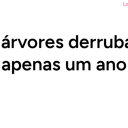
árvores derru
apenas um ano