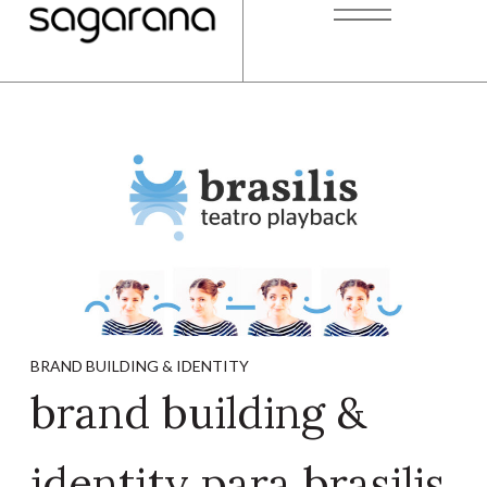
BRAND BUILDING & IDENTITY
brand building &
identity para brasilis