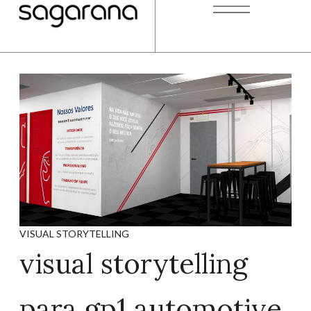
VISUAL STORYTELLING
visual storytelling
para gp1 automotive