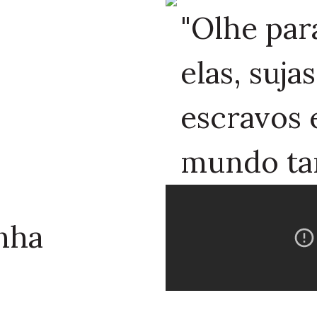
"Olhe par
elas, suja
escravos 
mundo ta
nha