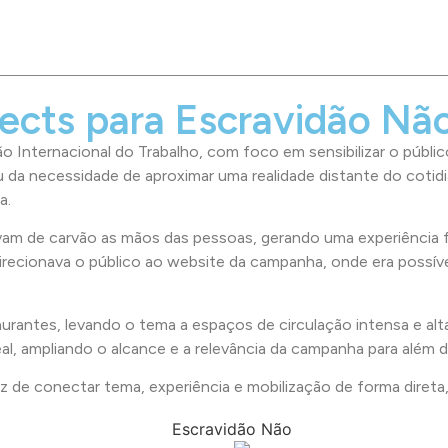
jects para Escravidão Nã
 Internacional do Trabalho, com foco em sensibilizar o públic
tiu da necessidade de aproximar uma realidade distante do coti
a.
am de carvão as mãos das pessoas, gerando uma experiência fí
irecionava o público ao website da campanha, onde era possível
aurantes, levando o tema a espaços de circulação intensa e al
l, ampliando o alcance e a relevância da campanha para além d
az de conectar tema, experiência e mobilização de forma direta