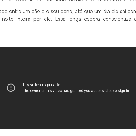
ade entre um cão e o seu dono, até que um dia ele sai com
noite inteira por ele. Essa longa espera conscientiza