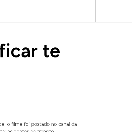
icar te
, o filme foi postado no canal da
r acidentes de trânsito.