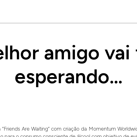
lhor amigo vai f
esperando…
 “Friends Are Waiting” com criação da Momentum Worldwide
para o consumo consciente de álcool com objetivo de evita