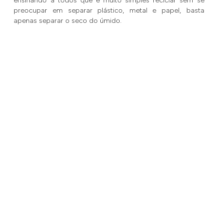
ensinando a todos que é muito simples reciclar sem se
preocupar em separar plástico, metal e papel, basta
apenas separar o seco do úmido.