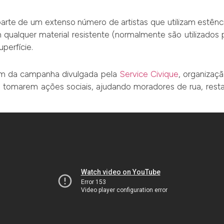
parte de um extenso número de artistas que utilizam estêncis
qualquer material resistente (normalmente são utilizados p
perfície.
êm da campanha divulgada pela
Service Civique
, organizaç
a tomarem ações sociais, ajudando moradores de rua, rest