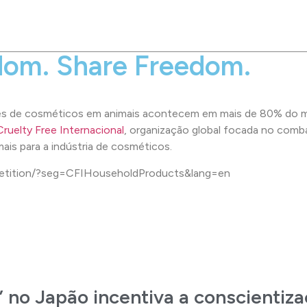
dom. Share Freedom.
tes de cosméticos em animais acontecem em mais de 80% do m
Cruelty Free Internacional
, organização global focada no comba
ais para a indústria de cosméticos.
_petition/?seg=CFIHouseholdProducts&lang=en
 no Japão incentiva a conscientiz