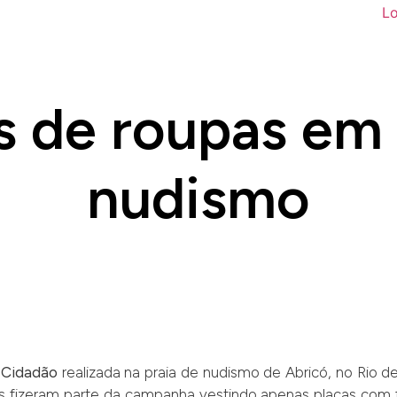
 de roupas em 
nudismo
 Cidadão
realizada na praia de nudismo de Abricó, no Rio de 
s fizeram parte da campanha vestindo apenas placas com f