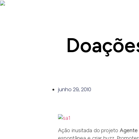
Doações
junho 29, 2010
Ação inusitada do projeto
Agente
espontânea e criar buzz. Promoter