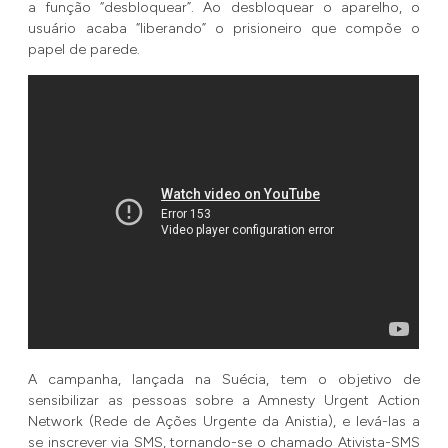
a função “desbloquear”. Ao desbloquear o aparelho, o
usuário acaba “liberando” o prisioneiro que compõe o
papel de parede.
A campanha, lançada na Suécia, tem o objetivo de
sensibilizar as pessoas sobre a Amnesty Urgent Action
Network (Rede de Ações Urgente da Anistia), e levá-las a
se inscrever via SMS, tornando-se o chamado Ativista-SMS