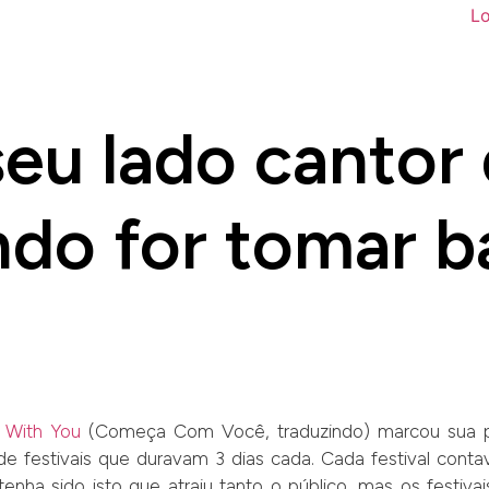
seu lado cantor 
do for tomar 
 With You
(Começa Com Você, traduzindo) marcou sua p
e festivais que duravam 3 dias cada. Cada festival cont
z tenha sido isto que atraiu tanto o público, mas os fest