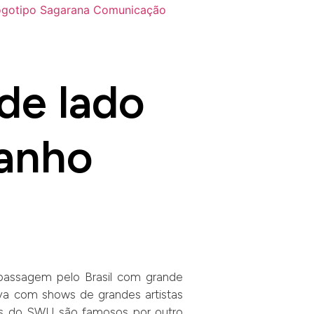
de lado
banho
assagem pelo Brasil com grande
ava com shows de grandes artistas
ivais do SWU são famosos por outro