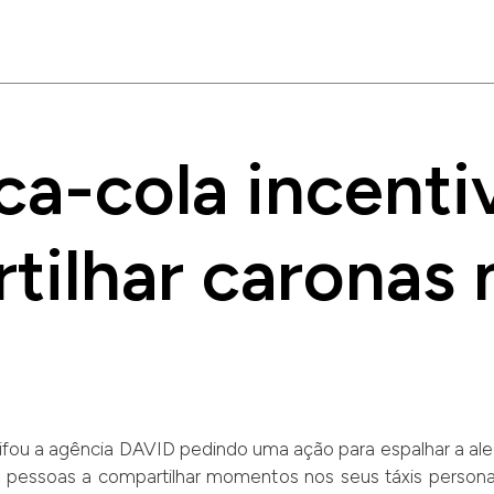
a-cola incenti
ilhar caronas n
ifou a agência DAVID pedindo uma ação para espalhar a alegri
as pessoas a compartilhar momentos nos seus táxis personal