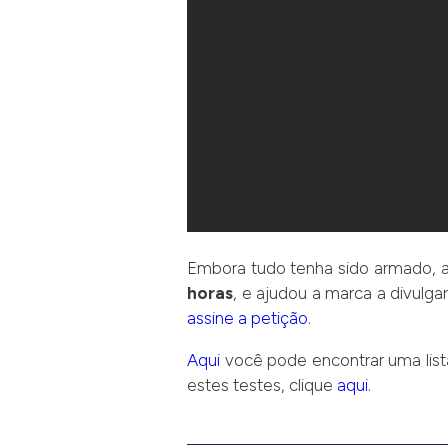
Embora tudo tenha sido armado, a
horas
, e ajudou a marca a divulga
assine a petição
.
Aqui
você pode encontrar uma list
estes testes, clique
aqui
.