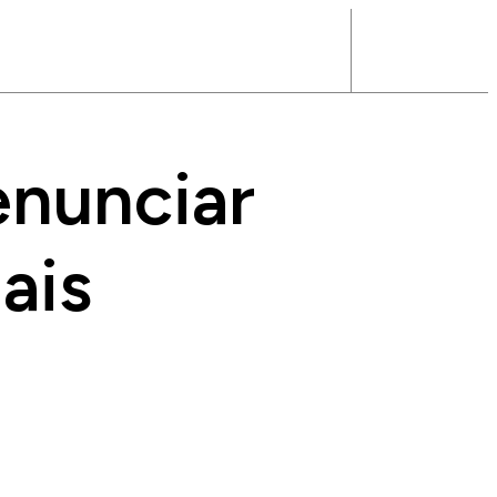
enunciar
ais