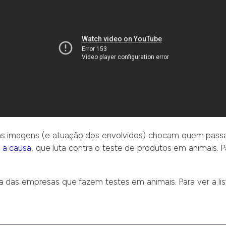
s imagens (e atuação dos envolvidos) chocam quem passa 
r
a causa
, que luta contra o teste de produtos em animais. P
a das empresas que fazem testes em animais. Para ver a l