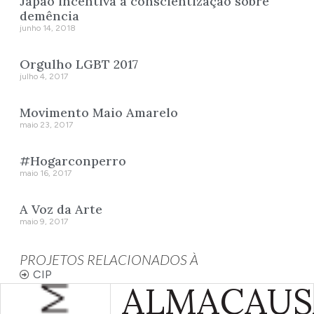
Japão incentiva a conscientização sobre
demência
junho 14, 2018
Orgulho LGBT 2017
julho 4, 2017
Movimento Maio Amarelo
maio 23, 2017
#Hogarconperro
maio 16, 2017
A Voz da Arte
maio 9, 2017
PROJETOS RELACIONADOS À
CIP
ALMA
CAUS